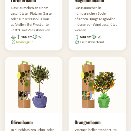
Lorbeerbaum
Magnolienbaum
Das Bäumchen an einem
Das Bäumchen in
geschützten Platz im Garten
humusreichen Boden
oder auf Terrasse/Balkon
pflanzen. Junge Magnolien
aufstellen. Bei Frost unter
müssen vor Wind geschützt
−10 °C mit Vlies abdecken.
werden.
100 cm
600 cm
Immergrün
Laubabwerfend
Olivenbaum
Orangenbaum
In durchlässigen Lehm- oder
Warmer, heller Standort. Im