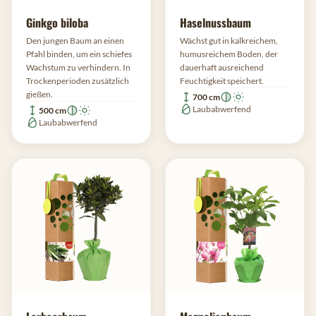
Ginkgo biloba
Haselnussbaum
Den jungen Baum an einen
Wächst gut in kalkreichem,
Pfahl binden, um ein schiefes
humusreichem Boden, der
Wachstum zu verhindern. In
dauerhaft ausreichend
Trockenperioden zusätzlich
Feuchtigkeit speichert.
gießen.
700 cm
Laubabwerfend
500 cm
Laubabwerfend