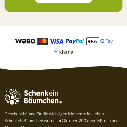
Geschenkbäume für die wichtigen Momente im Leben.
SchenkeinBäumchen wurde im Oktober 2009 von Mirella und