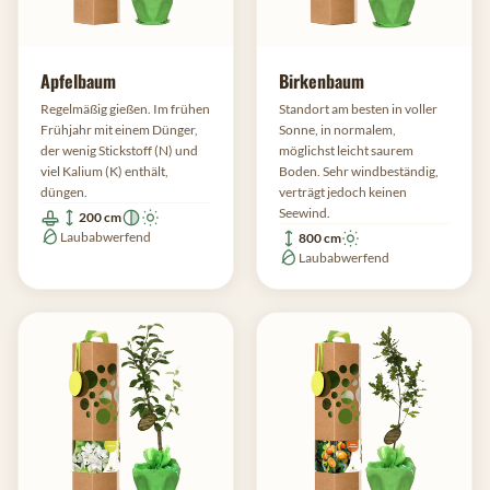
Apfelbaum
Birkenbaum
Regelmäßig gießen. Im frühen
Standort am besten in voller
Frühjahr mit einem Dünger,
Sonne, in normalem,
der wenig Stickstoff (N) und
möglichst leicht saurem
viel Kalium (K) enthält,
Boden. Sehr windbeständig,
düngen.
verträgt jedoch keinen
Seewind.
200 cm
Laubabwerfend
800 cm
Laubabwerfend