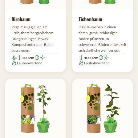
Birnbaum
Eichenbaum
Regelmäßig gießen. Im
Das Bäumchen in einen
Frühjahr mit organischem
tiefen, gut durchlässigen
Dünger düngen. Etwas
Boden pflanzen. In
Kompost unter dem Baum
schwereren Böden entwickelt
ausstreuen.
sich die Eiche weniger gut.
200 cm
1000 cm
Laubabwerfend
Laubabwerfend