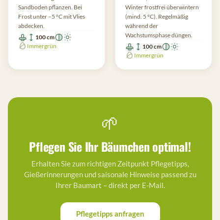
Sandboden pflanzen. Bei
Winter frostfrei überwintern
Frost unter −5 °C mit Vlies
(mind. 5 °C). Regelmäßig
abdecken.
während der
Wachstumsphase düngen.
100 cm
Immergrün
100 cm
Immergrün
🌱
Pflegen Sie Ihr Bäumchen optimal!
Erhalten Sie zum richtigen Zeitpunkt Pflegetipps,
Gießerinnerungen und saisonale Hinweise passend zu
Ihrer Baumart – direkt per E-Mail.
Pflegetipps anfragen