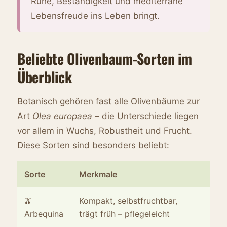
Ruhe, Beständigkeit und mediterrane
Lebensfreude ins Leben bringt.
Beliebte Olivenbaum-Sorten im
Überblick
Botanisch gehören fast alle Olivenbäume zur
Art
Olea europaea
– die Unterschiede liegen
vor allem in Wuchs, Robustheit und Frucht.
Diese Sorten sind besonders beliebt:
Sorte
Merkmale
Idea
🫒
Kompakt, selbstfruchtbar,
Küb
Arbequina
trägt früh – pflegeleicht
Eins