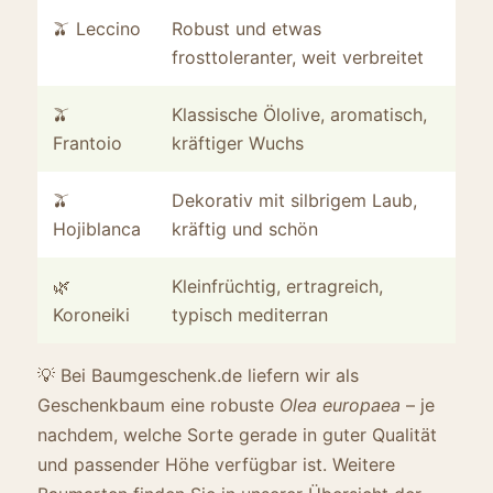
🫒 Leccino
Robust und etwas
Küh
frosttoleranter, weit verbreitet
meh
🫒
Klassische Ölolive, aromatisch,
Lie
Frantoio
kräftiger Wuchs
Mit
🫒
Dekorativ mit silbrigem Laub,
Den
Hojiblanca
kräftig und schön
Bli
🌿
Kleinfrüchtig, ertragreich,
War
Koroneiki
typisch mediterran
Sta
💡 Bei Baumgeschenk.de liefern wir als
Geschenkbaum eine robuste
Olea europaea
– je
nachdem, welche Sorte gerade in guter Qualität
und passender Höhe verfügbar ist. Weitere