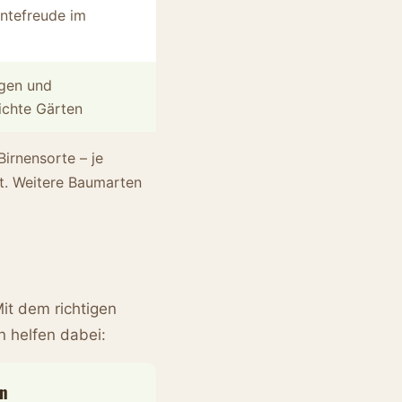
rntefreude im
gen und
ichte Gärten
irnensorte – je
t. Weitere Baumarten
Mit dem richtigen
n helfen dabei:
n