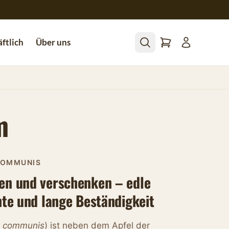
ftlich
Über uns
m
COMMUNIS
en und verschenken – edle
nte und lange Beständigkeit
s communis
) ist neben dem Apfel der