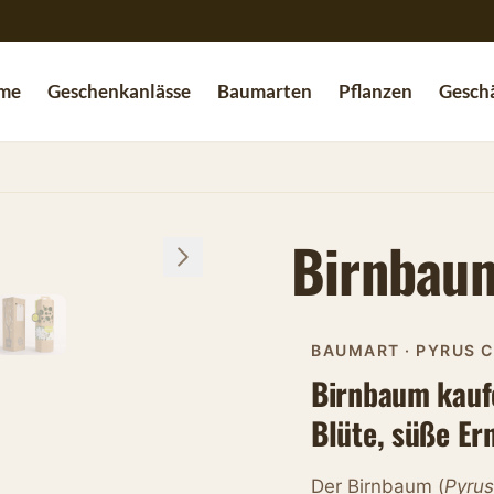
me
Geschenkanlässe
Baumarten
Pflanzen
Geschä
Birnbau
BAUMART · PYRUS 
Birnbaum kauf
Blüte, süße Er
Der Birnbaum (
Pyru