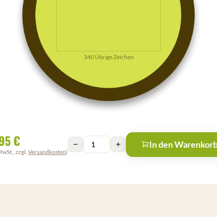
340
Übrige Zeichen
95 €
In den Warenkor
MwSt., zzgl.
Versandkosten
)