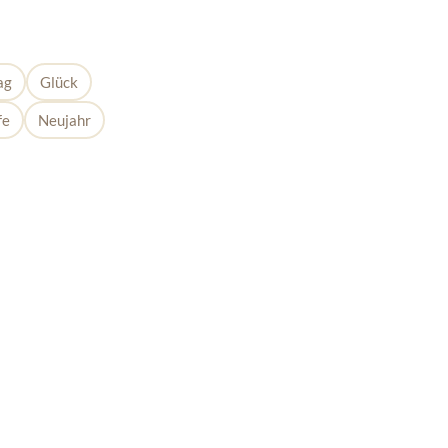
ag
Glück
fe
Neujahr