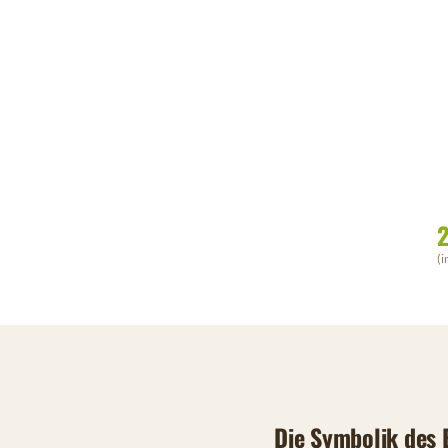
2
(i
Die Symbolik des