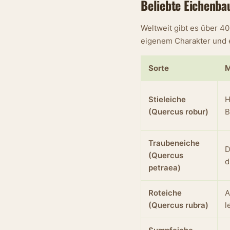
Beliebte Eichenba
Weltweit gibt es über 40
eigenem Charakter und 
Sorte
M
Stieleiche
H
(Quercus robur)
B
Traubeneiche
D
(Quercus
d
petraea)
Roteiche
A
(Quercus rubra)
l