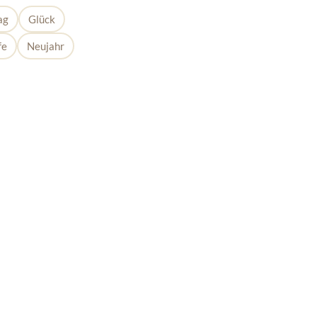
ag
Glück
fe
Neujahr