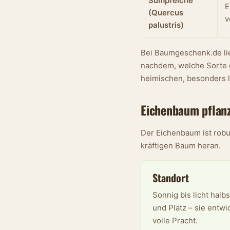
Sumpfeiche
E
(Quercus
v
palustris)
Bei Baumgeschenk.de lie
nachdem, welche Sorte g
heimischen, besonders l
Eichenbaum pflanze
Der Eichenbaum ist robu
kräftigen Baum heran.
Standort
Sonnig bis licht halbs
und Platz – sie entwic
volle Pracht.