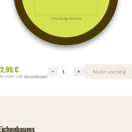
340
Übrige Zeichen
2,95 €
Nicht vorrätig
nkl. MwSt., zzgl.
Versandkosten
)
 Eichenbaums