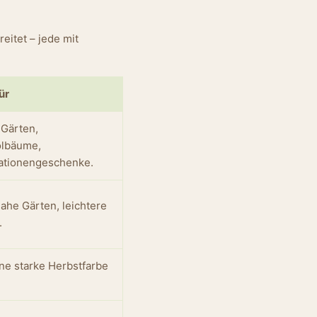
eitet – jede mit
ür
Gärten,
lbäume,
ationengeschenke.
ahe Gärten, leichtere
.
ne starke Herbstfarbe