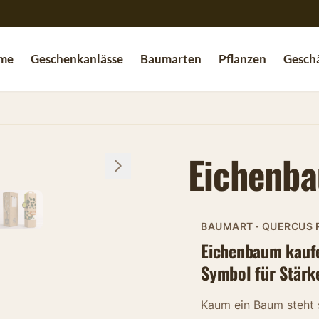
me
Geschenkanlässe
Baumarten
Pflanzen
Geschä
Eichenb
BAUMART · QUERCUS 
Eichenbaum kaufe
Symbol für Stärk
Kaum ein Baum steht s