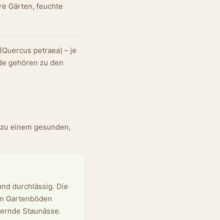
re Gärten, feuchte
(Quercus petraea) – je
ide gehören zu den
r zu einem gesunden,
und durchlässig. Die
en Gartenböden
uernde Staunässe.