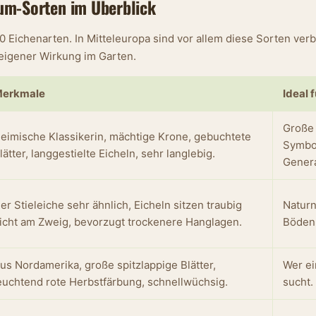
um-Sorten im Überblick
0 Eichenarten. In Mitteleuropa sind vor allem diese Sorten verbr
eigener Wirkung im Garten.
erkmale
Ideal f
Große 
eimische Klassikerin, mächtige Krone, gebuchtete
Symbo
lätter, langgestielte Eicheln, sehr langlebig.
Gener
er Stieleiche sehr ähnlich, Eicheln sitzen traubig
Naturn
icht am Zweig, bevorzugt trockenere Hanglagen.
Böden
us Nordamerika, große spitzlappige Blätter,
Wer ei
euchtend rote Herbstfärbung, schnellwüchsig.
sucht.