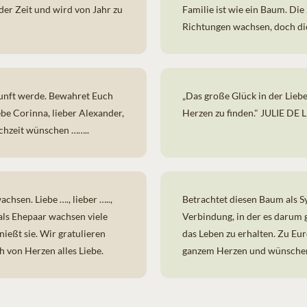
 der Zeit und wird von Jahr zu
Familie ist wie ein Baum. Di
Richtungen wachsen, doch di
ukunft werde. Bewahret Euch
„Das große Glück in der Lieb
iebe Corinna, lieber Alexander,
Herzen zu finden." JULIE DE
chzeit wünschen ……..
sen. Liebe …., lieber …..,
Betrachtet diesen Baum als Sy
ls Ehepaar wachsen viele
Verbindung, in der es darum 
nießt sie. Wir gratulieren
das Leben zu erhalten. Zu Eu
 von Herzen alles Liebe.
ganzem Herzen und wünschen