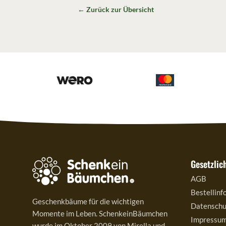
← Zurück zur Übersicht
Gesetzlic
AGB
Bestellinf
Geschenkbäume für die wichtigen
Datenschu
Momente im Leben. SchenkeinBäumchen
Impressu
wurde im Oktober 2009 von Mirella und