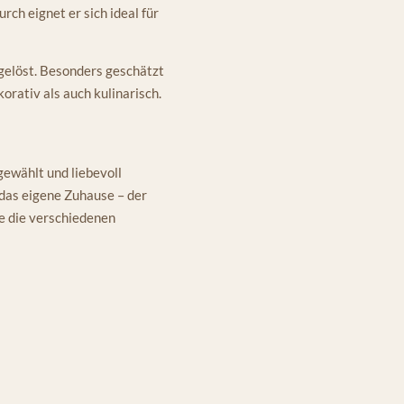
ch eignet er sich ideal für
bgelöst. Besonders geschätzt
orativ als auch kulinarisch.
gewählt und liebevoll
 das eigene Zuhause – der
ie die verschiedenen