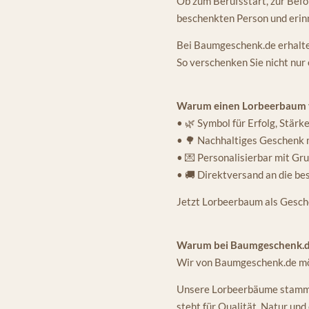
Ob zum Berufsstart, zur Bef
beschenkten Person und erinn
Bei Baumgeschenk.de erhalten
So verschenken Sie nicht nur 
Warum einen Lorbeerbaum 
• 🌿 Symbol für Erfolg, Stärk
• 🌳 Nachhaltiges Geschenk 
• 💌 Personalisierbar mit Gr
• 🚚 Direktversand an die b
Jetzt Lorbeerbaum als Gesche
Warum bei Baumgeschenk.d
Wir von Baumgeschenk.de möc
Unsere Lorbeerbäume stammen
steht für Qualität, Natur und