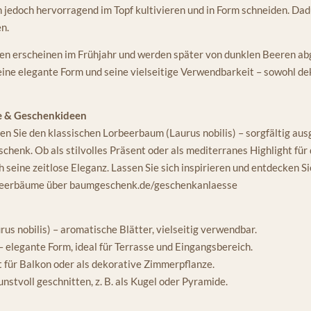
 jedoch hervorragend im Topf kultivieren und in Form schneiden. Dadur
n.
üten erscheinen im Frühjahr und werden später von dunklen Beeren a
eine elegante Form und seine vielseitige Verwendbarkeit – sowohl dek
e & Geschenkideen
n Sie den klassischen Lorbeerbaum (Laurus nobilis) – sorgfältig aus
chenk. Ob als stilvolles Präsent oder als mediterranes Highlight für
seine zeitlose Eleganz. Lassen Sie sich inspirieren und entdecken S
beerbäume über baumgeschenk.de/geschenkanlaesse
rus nobilis) – aromatische Blätter, vielseitig verwendbar.
 elegante Form, ideal für Terrasse und Eingangsbereich.
t für Balkon oder als dekorative Zimmerpflanze.
nstvoll geschnitten, z. B. als Kugel oder Pyramide.