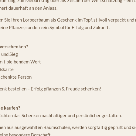
örderung, zum Geburtstag oder als Zeichen der Wertschätzung – ein
ert dauerhaft an den Anlass.
 Sie Ihren Lorbeerbaum als Geschenk im Topf, stilvoll verpackt und 
eine Pflanze, sondern ein Symbol für Erfolg und Zukunft.
verschenken?
e und Sieg
mit bleibendem Wert
ußkarte
eschenkte Person
nk bestellen – Erfolg pflanzen & Freude schenken!
e kaufen?
hten das Schenken nachhaltiger und persönlicher gestalten.
 aus ausgewählten Baumschulen, werden sorgfältig geprüft und si
 eine besondere Botschaft.