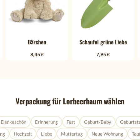
In der mediterranen Kultu
Weisheit. Man glaubte, dass
Gleichzeitig steht er für Kl
seit Jahrhunderten auch i
Bärchen
Schaufel grüne Liebe
Wer einen Lorbeerbaum vers
Erfolg, Schutz und ein lang
8,45 €
7,95 €
sondern auch inspiriert.
Verpackung für Lorbeerbaum wählen
Dankeschön
Erinnerung
Fest
Geburt/Baby
Geburtst
ung
Hochzeit
Liebe
Muttertag
Neue Wohnung
Tau