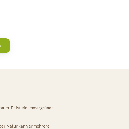
b
aum. Er ist ein immergrüner
n der Natur kann er mehrere