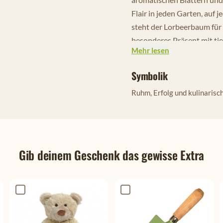
Flair in jeden Garten, auf
steht der Lorbeerbaum für 
besonderes Präsent mit ti
Mehr lesen
Die Symbolik des L
Symbolik
Unsterblichkeit
Ruhm, Erfolg und kulinarisc
Der Lorbeerbaum ist weit m
Griechenland und Rom galt 
verehrt. Sieger der Olympi
einem Lorbeerkranz gekrö
Gib deinem Geschenk das gewisse Extra
Auch heute steht der Lorb
Stärke. Seine immergrünen
Beständigkeit – Werte, di
machen.