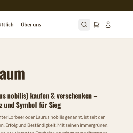
ftlich
Über uns
baum
s nobilis) kaufen & verschenken –
z und Symbol für Sieg
er Lorbeer oder Laurus nobilis genannt, ist seit der
hm, Erfolg und Beständigkeit. Mit seinen immergrünen,
 seiner eleganten Erscheinung bringt er mediterranes