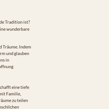
e Tradition ist?
eine wunderbare
d Träume. Indem
orm und glauben
ns in
offnung
hafft eine tiefe
it Familie,
räume zu teilen
nschlichen