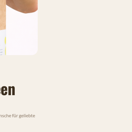
een
sche für geliebte