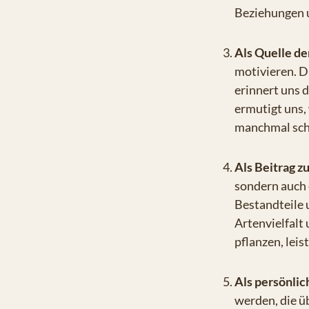
Beziehungen u
Als Quelle de
motivieren. D
erinnert uns d
ermutigt uns,
manchmal schw
Als Beitrag z
sondern auch 
Bestandteile 
Artenvielfalt
pflanzen, lei
Als persönlic
werden, die ü