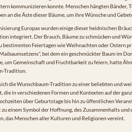
tern kommunizieren konnte. Menschen hängten Bänder, T
en an die Äste dieser Bäume, um ihre Wünsche und Gebet
nisierung Europas wurden einige dieser heidnischen Bräuch
ition integriert. Der Brauch, Bäume zu schmücken und Wün
u bestimmten Feiertagen wie Weihnachten oder Ostern pra
"Maibaumsetzens", bei dem ein geschmückter Baum im Do
e, um Gemeinschaft und Fruchtbarkeit zu feiern, hatte Ähn
-Tradition.
sich die Wunschbaum-Tradition zu einer beliebten und wei
t, die in verschiedenen Formen und Kontexten auf der gan
Hochzeiten über Geburtstage bis hin zu öffentlichen Verans
zu einem Symbol der Hoffnung, des Zusammenhalts und d
, das Menschen aller Kulturen und Religionen vereint.