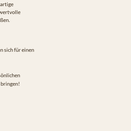
artige
wertvolle
eßen.
n sich für einen
sönlichen
 bringen!