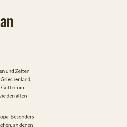
man
en und Zeiten.
 Griechenland,
 Götter um
wie den alten
ropa. Besonders
sehen, an denen