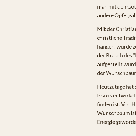
man mit den Göt
andere Opfergab
Mit der Christia
christliche Trad
hängen, wurde z
der Brauch des 
aufgestellt wurd
der Wunschbaum
Heutzutage hat 
Praxis entwickel
finden ist. Von 
Wunschbaum ist 
Energie geworden