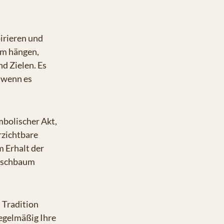
irieren und
hm hängen,
nd Zielen. Es
 wenn es
mbolischer Akt,
rzichtbare
m Erhalt der
unschbaum
 Tradition
egelmäßig Ihre