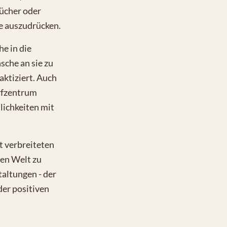
ücher oder
e auszudrücken.
e in die
sche an sie zu
ktiziert. Auch
rfzentrum
lichkeiten mit
t verbreiteten
zen Welt zu
taltungen - der
er positiven