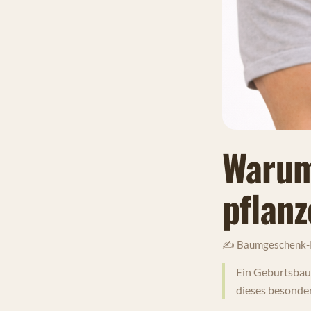
Warum
pflan
✍️ Baumgeschenk-
Ein Geburtsbaum
dieses besonde