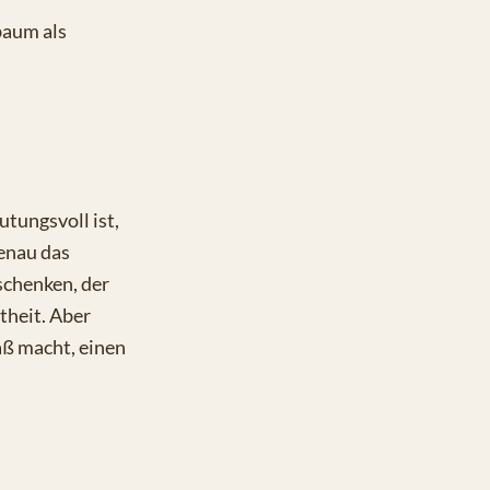
baum als
tungsvoll ist,
enau das
rschenken, der
theit. Aber
aß macht, einen