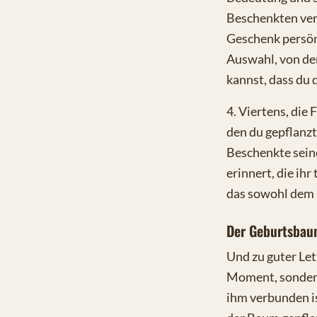
Beschenkten verb
Geschenk persönl
Auswahl, von der
kannst, dass du 
4. Viertens, die
den du gepflanzt
Beschenkte sein
erinnert, die ihr
das sowohl dem 
Der Geburtsbau
Und zu guter Let
Moment, sondern
ihm verbunden is