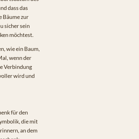
und dass das
ne Bäume zur
u sicher sein
nken möchtest.
en, wie ein Baum,
 Mal, wenn der
re Verbindung
tvoller wird und
henk für den
mbolik, die mit
erinnern, an dem