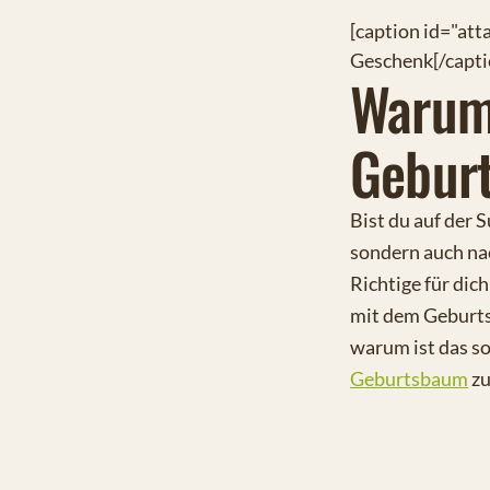
[caption id="at
Geschenk[/capti
Warum
Gebur
Bist du auf der 
sondern auch na
Richtige für dic
mit dem Geburts
warum ist das so
Geburtsbaum
zu