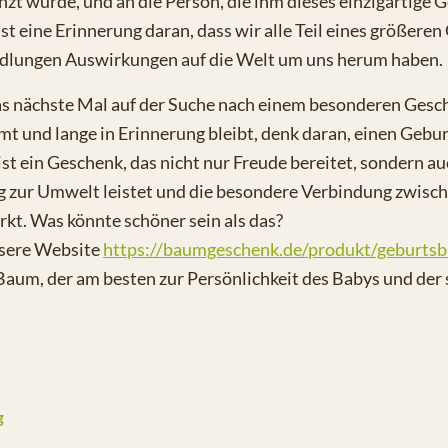
zt wurde, und an die Person, die ihm dieses einzigartige 
ist eine Erinnerung daran, dass wir alle Teil eines größere
dlungen Auswirkungen auf die Welt um uns herum haben.
as nächste Mal auf der Suche nach einem besonderen Gesch
t und lange in Erinnerung bleibt, denk daran, einen Gebu
ist ein Geschenk, das nicht nur Freude bereitet, sondern a
ag zur Umwelt leistet und die besondere Verbindung zwisc
kt. Was könnte schöner sein als das?
nsere Website
https://baumgeschenk.de/produkt/geburts
aum, der am besten zur Persönlichkeit des Babys und der 
g