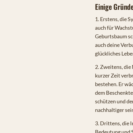
Einige Gründ
1. Erstens, die 
auch für Wachst
Geburtsbaum sche
auch deine Verbu
glückliches Lebe
2. Zweitens, die
kurzer Zeit verb
bestehen. Er wäc
dem Beschenkten
schützen und de
nachhaltiger sein
3. Drittens, die 
Bedeutung und S