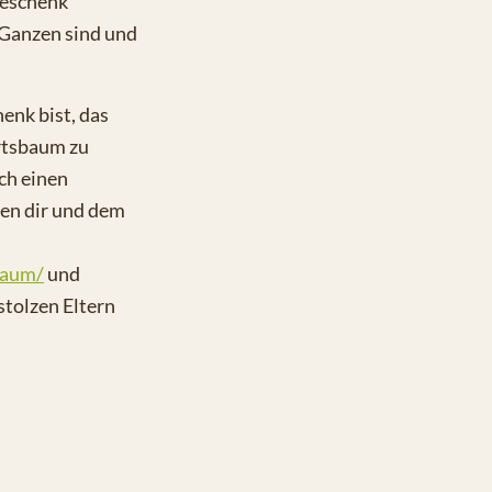
Geschenk
n Ganzen sind und
enk bist, das
rtsbaum zu
uch einen
hen dir und dem
baum/
und
stolzen Eltern