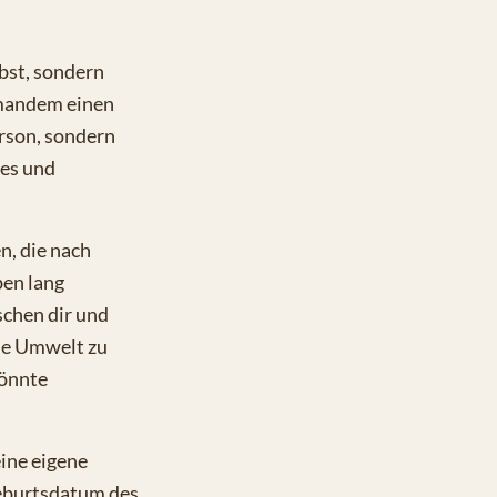
lbst, sondern
emandem einen
rson, sondern
tes und
n, die nach
ben lang
schen dir und
ie Umwelt zu
könnte
eine eigene
eburtsdatum des