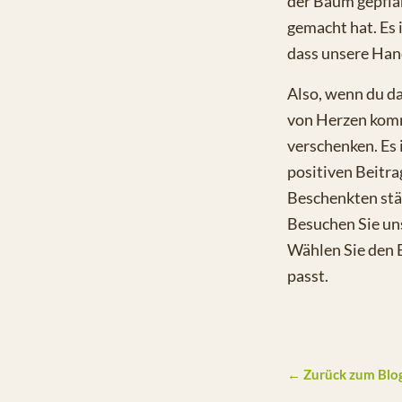
der Baum gepflan
gemacht hat. Es 
dass unsere Han
Also, wenn du d
von Herzen komm
verschenken. Es 
positiven Beitr
Beschenkten stär
Besuchen Sie u
Wählen Sie den B
passt.
← Zurück zum Blo