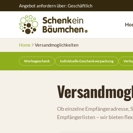
Angebot anfordern über: Geschäftlich
Ho
Home
Versandmoglichkeiten
Werbegeschenk
Individuelle Geschenkverpackung
Verfu
Versandmogl
Ob einzelne Empfängeradresse, 
Empfängerlisten – wir bieten fle