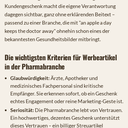
Kundengeschenk macht die eigene Verantwortung
dagegen sichtbar, ganz ohne erklärenden Beitext –
passend zu einer Branche, die mit "an apple a day
keeps the doctor away" ohnehin schon eines der
bekanntesten Gesundheitsbilder mitbringt.
Die wichtigsten Kriterien für Werbeartikel
in der Pharmabranche
Glaubwürdigkeit:
Ärzte, Apotheker und
medizinisches Fachpersonal sind kritische
Empfänger. Sie erkennen sofort, ob ein Geschenk
echtes Engagement oder reine Marketing-Geste ist.
Seriosität:
Die Pharmabranche lebt von Vertrauen.
Ein hochwertiges, dezentes Geschenk unterstützt
dieses Vertrauen – ein billiger Streuartikel