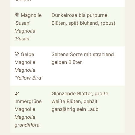
💜 Magnolie
Dunkelrosa bis purpurne
St
'Susan'
Blüten, spät blühend, robust
Sp
Magnolia
'Susan'
💛 Gelbe
Seltene Sorte mit strahlend
Li
Magnolie
gelben Blüten
be
Magnolia
au
'Yellow Bird'
Bä
🌿
Glänzende Blätter, große
Ge
Immergrüne
weiße Blüten, behält
wä
Magnolie
ganzjährig sein Laub
Magnolia
grandiflora