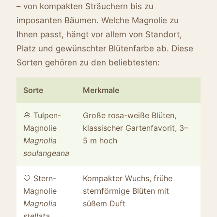
– von kompakten Sträuchern bis zu
imposanten Bäumen. Welche Magnolie zu
Ihnen passt, hängt vor allem von Standort,
Platz und gewünschter Blütenfarbe ab. Diese
Sorten gehören zu den beliebtesten:
Sorte
Merkmale
Ide
🌸 Tulpen-
Große rosa-weiße Blüten,
Gär
Magnolie
klassischer Gartenfavorit, 3–
ei
Magnolia
5 m hoch
Bl
soulangeana
🤍 Stern-
Kompakter Wuchs, frühe
Ba
Magnolie
sternförmige Blüten mit
un
Magnolia
süßem Duft
stellata